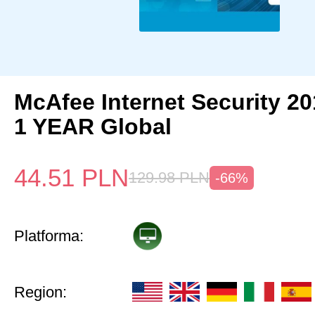
McAfee Internet Security 2
1 YEAR Global
44.51
PLN
129.98
PLN
-66%
Platforma:
Region: