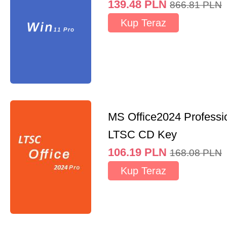
139.48
PLN
866.81
PLN
Kup Teraz
MS Office2024 Professi
LTSC CD Key
106.19
PLN
168.08
PLN
Kup Teraz