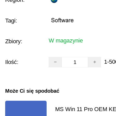
Tagi:
W magazynie
Zbiory:
1-50
Ilość:
Może Ci się spodobać
MS Win 11 Pro OEM K