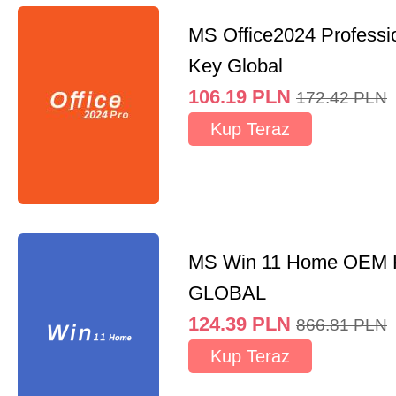
MS Office2024 Professi
Key Global
106.19
PLN
172.42
PLN
Kup Teraz
MS Win 11 Home OEM
GLOBAL
124.39
PLN
866.81
PLN
Kup Teraz